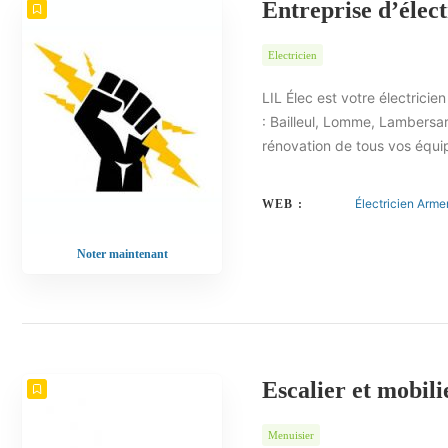
Entreprise d’élect
Electricien
LIL Élec est votre électrici
: Bailleul, Lomme, Lambersart
rénovation de tous vos équ
Électricien Arme
WEB :
Noter maintenant
Escalier et mobil
Menuisier