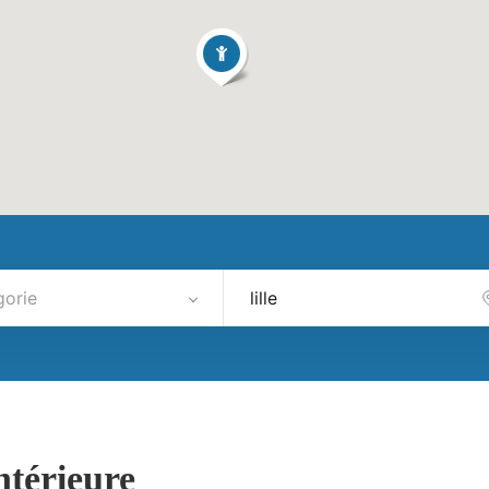
gorie
ntérieure