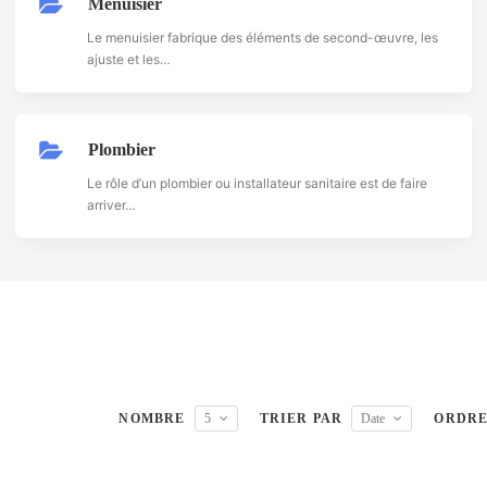
Menuisier
Le menuisier fabrique des éléments de second-œuvre, les
ajuste et les…
Plombier
Le rôle d’un plombier ou installateur sanitaire est de faire
arriver…
NOMBRE
5
TRIER PAR
Date
ORDR