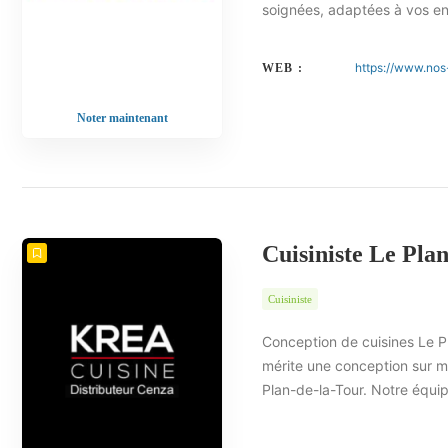
soignées, adaptées à vos en
https://www.nos
WEB :
Noter maintenant
Cuisiniste Le Pla
Cuisiniste
Conception de cuisines Le P
mérite une conception sur m
Plan-de-la-Tour. Notre équi