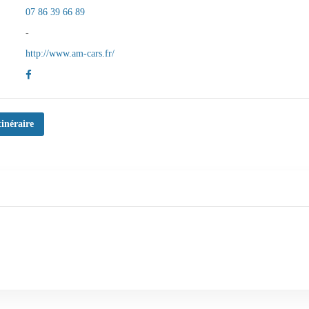
07 86 39 66 89
-
http://www.am-cars.fr/
S
tinéraire