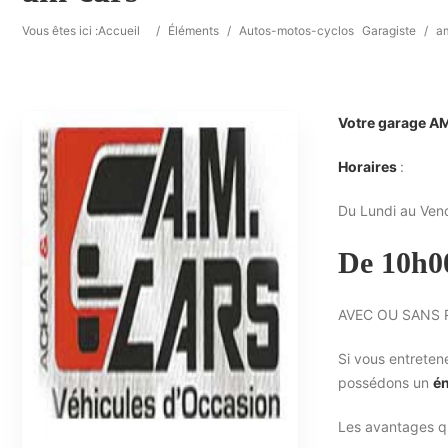
Vous êtes ici :
Accueil
/
Éléments
/
Autos-motos-cyclos
Garagiste
/
a
Votre garage A
Horaires
:
Du Lundi au Ven
De 10h0
AVEC OU SANS
Si vous entreten
possédons un
én
Les avantages q