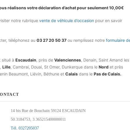
nous réalisons votre déclaration d’achat pour seulement 10,00€
isiter notre rubrique
vente de véhicule d’occasion
pour en savoir
cter, téléphonez au
03 27 20 50 37
ou remplissez notre
formulaire d
 situé à
Escaudain
, près de
Valenciennes
, Denain, Saint Amand les
,
Lille
, Cambrai, Douai, St Omer, Dunkerque dans le
Nord
et près
Henin Beaumont, Liévin, Béthune et
Calais
dans le
Pas de Calais.
CONTACT
14 bis Rue de Bouchain 59124 ESCAUDAIN
E
50.3184753, 3.365215400000011
Tél. 0327205037