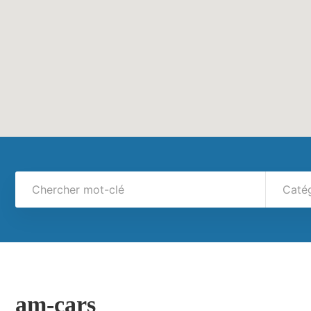
Caté
am-cars