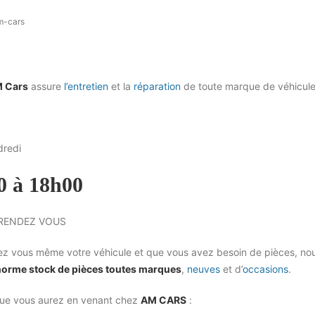
m-cars
M Cars
assure
l’entretien
et la
réparation
de toute marque de véhicule
dredi
0 à 18h00
 RENDEZ VOUS
ez vous même votre véhicule et que vous avez besoin de pièces, no
orme stock de pièces toutes marques
,
neuves
et d’
occasions
.
ue vous aurez en venant chez
AM CARS
: