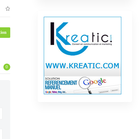
tion
0