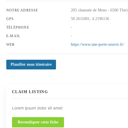
205 chaussée de Mons - 6500 Thir
NOTRE ADRESSE
50.2611001, 4.2196136
GPS
-
TÉLÉPHONE
-
E-MAIL
https://www.une-porte-souvre.fr/
WEB
Planifier mon itinéraire
CLAIM LISTING
Lorem ipsum dolor sit amet
Revendiquer cette fiche