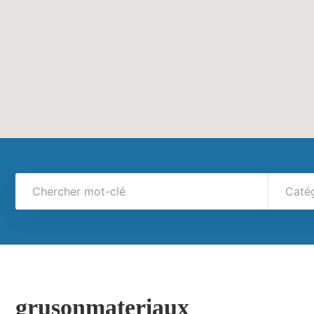
Caté
grusonmateriaux