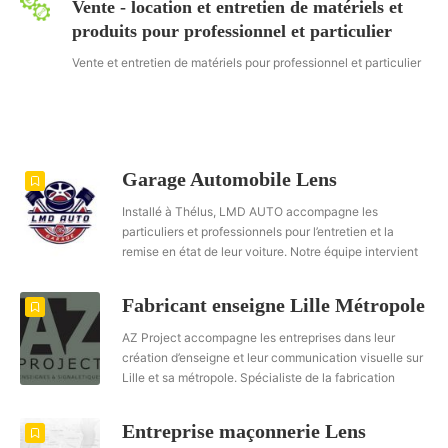
Vente - location et entretien de matériels et
produits pour professionnel et particulier
Vente et entretien de matériels pour professionnel et particulier
Garage Automobile Lens
Installé à Thélus, LMD AUTO accompagne les
particuliers et professionnels pour l’entretien et la
remise en état de leur voiture. Notre équipe intervient
sur tous types de motorisations et toutes marques.
Vous recherchez un garage automobile proche de
Fabricant enseigne Lille Métropole
Lens ou un garagiste de confiance ? Nous réalisons un
large choix de prestations avec sérieux et réactivité.
AZ Project accompagne les entreprises dans leur
Notre atelier mécanique automobile prend en charge
création d’enseigne et leur communication visuelle sur
les citadines, SUV, utilitaires et camping-cars. Nous
Lille et sa métropole. Spécialiste de la fabrication
proposons également un devis gratuit garage avant
d’enseignes, notre atelier conçoit des solutions sur
toute intervention. Découvrez notre activité de
mesure adaptées à chaque activité. Nous intervenons
Entreprise maçonnerie Lens
garagiste Lens et profitez d’un accompagnement
pour les commerces, industries et réseaux